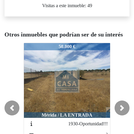
Visitas a este inmueble: 49
Otros inmuebles que podrían ser de su interés
3964-Terreno
3964-Terreno
50.000 €
33.000 €
Previous
Next
Mérida / LA ENTRADA
Don Álvaro / PARAJE LOS BANDOS
1930-Oportunidad!!!
3226-
TERRENO2DONALVARO