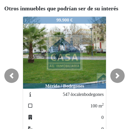
Otros inmuebles que podrían ser de su interés
2781-NaveenArroyo
2781-NaveenArroyo
2
99.900 €
68.000 €
Previous
Next
Mérida / Bodegones
Mérida / CENTRICO
547-localenbodegones
2756-oficinaoapartamento
2
2
100
m
50
m
0
3
0
0