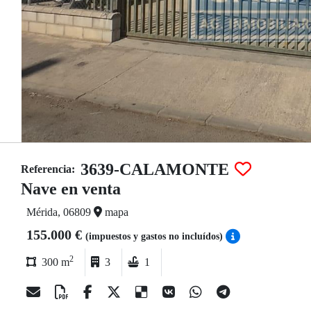
3639-CALAMONTE
Referencia:
Nave en venta
Mérida, 06809
mapa
155.000 €
(impuestos y gastos no incluídos)
2
300 m
3
1