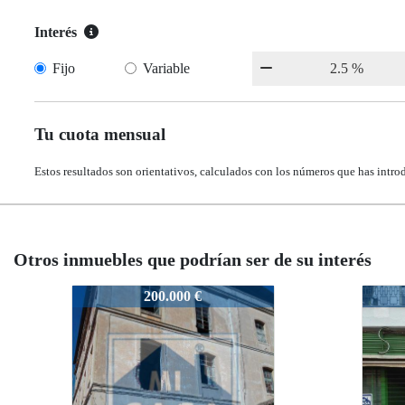
Interés
Fijo
Variable
Tu cuota mensual
Estos resultados son orientativos, calculados con los números que has intro
Otros inmuebles que podrían ser de su interés
3639-CALAMONTE
3639-CALAMONTE
131.000 €
131.000 €