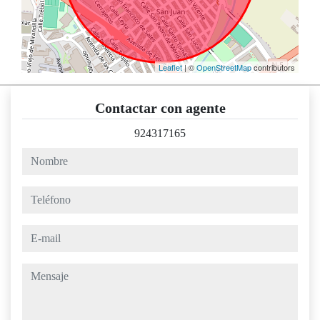
Leaflet
| ©
OpenStreetMap
contributors
Contactar con agente
924317165
nombre
teléfono
e-mail
mensaje