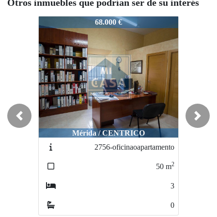
Otros inmuebles que podrían ser de su interés
3368-sanjuan
3368-sanjuan
33
68.000 €
44.900 €
Previous
Next
Mérida / CENTRICO
Mérida / Monte Alto
2756-oficinaoapartamento
2688-ventalocal
2
2
50
m
107
m
3
1
0
0