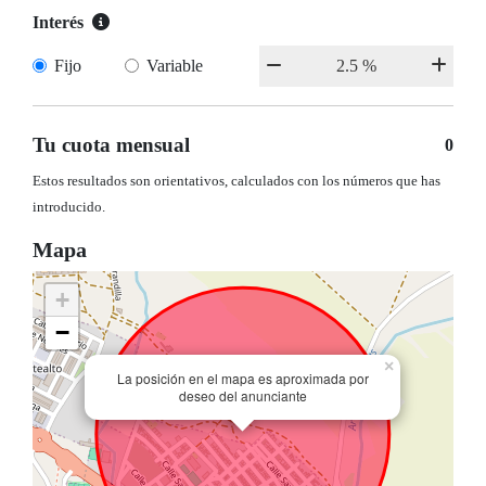
Interés
Fijo
Variable
Tu cuota mensual
0
Estos resultados son orientativos, calculados con los números que has
introducido.
Mapa
+
−
×
La posición en el mapa es aproximada por
deseo del anunciante