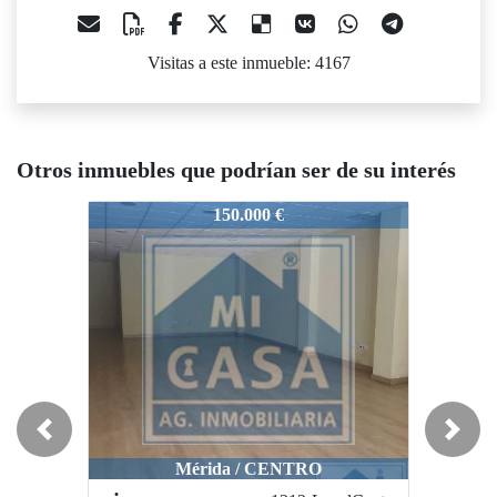
Visitas a este inmueble: 4167
Otros inmuebles que podrían ser de su interés
1051-LOCAL CALLE OVIEDO
1051-LOCAL CALLE OVIEDO
1
150.000 €
170.000 €
Previous
Next
Mérida / CENTRO
Mérida / CENTRO