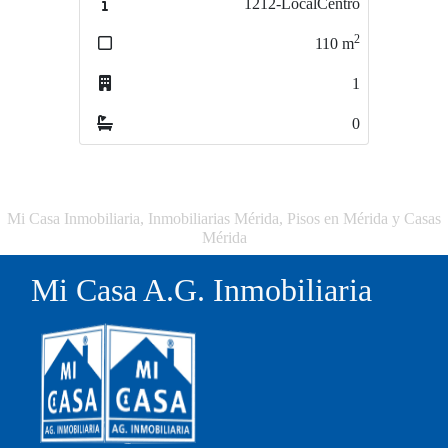
1212-LocalCentro
2351-Local comercial
2
2
110
m
300
m
1
1
0
0
Mi Casa Inmobiliaria, Inmobiliarias Mérida, Pisos en Mérida y Casas
Mérida
Mi Casa A.G. Inmobiliaria