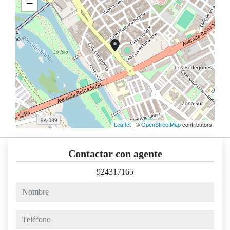
−
Leaflet
| ©
OpenStreetMap
contributors
Contactar con agente
924317165
nombre
teléfono