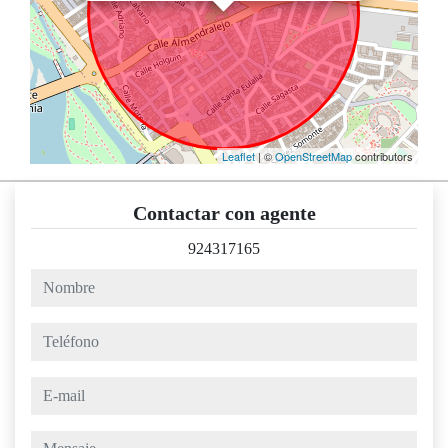
Leaflet
| ©
OpenStreetMap
contributors
Contactar con agente
924317165
nombre
teléfono
e-mail
mensaje