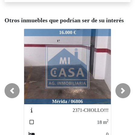
Otros inmuebles que podrían ser de su interés
2141-06805
2141-06805
16.000 €
16.000 €
Previous
Next
Mérida / 06806
Mérida / CENTRO
2371-CHOLLO!!!
3523-GarajeCent
2
18
m
12
0