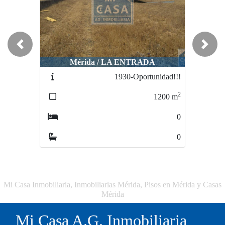
Previous
Next
Mérida / LA ENTRADA
1930-Oportunidad!!!
2
1200
m
0
0
Mi Casa Inmobiliaria, Inmobiliarias Mérida, Pisos en Mérida y Casas
Mérida
Mi Casa A.G. Inmobiliaria