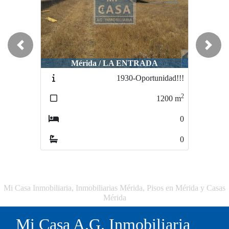
Previous
Next
Mérida / LA ENTRADA
1930-Oportunidad!!!
2
1200
m
0
0
Mi Casa Inmobiliaria, Inmobiliarias Mérida, Pisos en Mérida y Casas
Mérida
Mi Casa A.G. Inmobiliaria