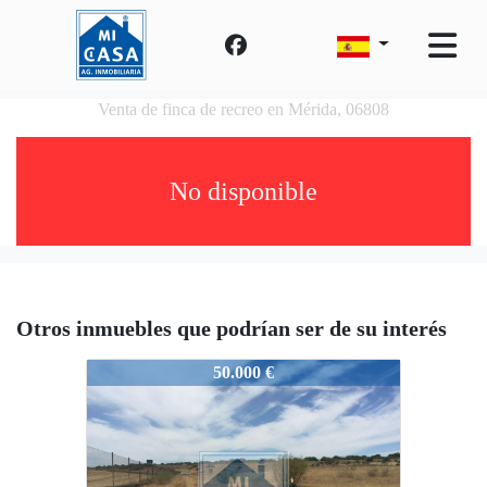
Venta de finca de recreo en Mérida, 06808
No disponible
Otros inmuebles que podrían ser de su interés
2860-BonitaCasaderecreo
50.000 €