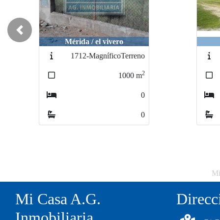
Previous
Mérida / el vivero
Mérida / 0
Mérida / 
1712-MagníficoTerreno
256
25
2
1000
m
0
0
Mi
Mi Casa A.G.
Direcc
Inmobiliaria