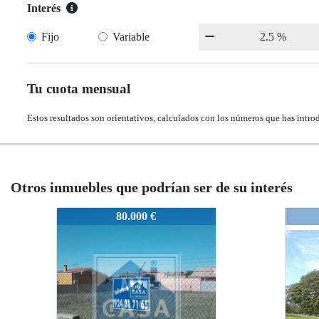
Interés
Fijo
Variable
Tu cuota mensual
Estos resultados son orientativos, calculados con los números que has intro
Otros inmuebles que podrían ser de su interés
967-SolarEste
3967-SolarEste
3967-SolarEste
80.000 €
100.000 
100.00