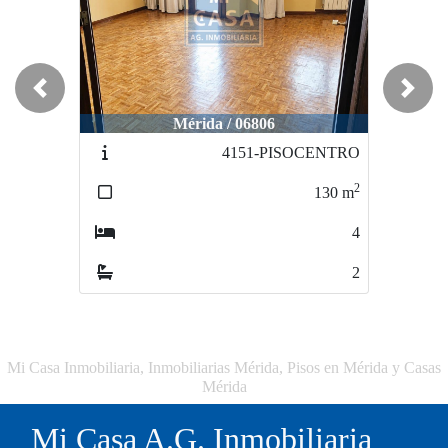
Previous
Next
Mérida / 06806
4151-PISOCENTRO
2
130
m
4
2
Mi Casa Inmobiliaria, Inmobiliarias Mérida, Pisos en Mérida y Casas
Mérida
Mi Casa A.G. Inmobiliaria