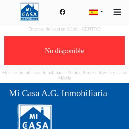
Traspaso de local en Mérida, CENTRO
No disponible
Mi Casa Inmobiliaria, Inmobiliarias Mérida, Pisos en Mérida y Casas
Mérida
Mi Casa A.G. Inmobiliaria