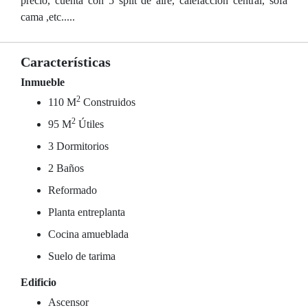
precio, cuenta con 5 split de aire, calefaccion central, sofa
cama ,etc.....
Características
Inmueble
2
110 M
Construidos
2
95 M
Útiles
3 Dormitorios
2 Baños
Reformado
Planta entreplanta
Cocina amueblada
Suelo de tarima
Edificio
Ascensor