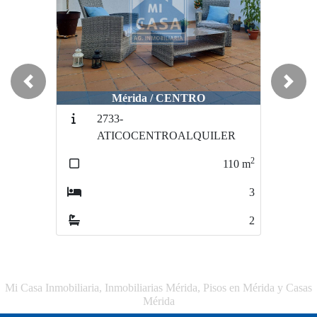
Previous
Next
Mérida / CENTRO
Mérida / 06808
2733-
3190-Corchera
ATICOCENTROALQUILER
2
115
m
2
110
m
3
3
2
2
Mi Casa Inmobiliaria, Inmobiliarias Mérida, Pisos en Mérida y Casas
Mérida