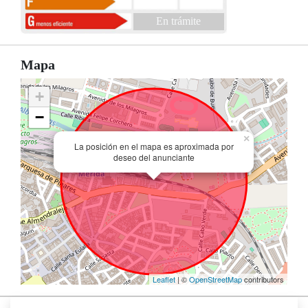
En trámite
Mapa
+
−
×
La posición en el mapa es aproximada por
deseo del anunciante
Leaflet
| ©
OpenStreetMap
contributors