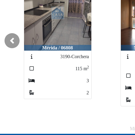
Previous
Mérida / 06808
3190-Corchera
2
115
m
3
2
Mi