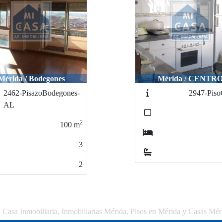
Mérida / Bodegones
Mérida / CENTR
2462-PisazoBodegones-
2947-Piso
AL
2
100
m
3
2
 Casa Inmobiliaria, Inmobiliarias Mérida, Pisos en Mérida y Casas Mér