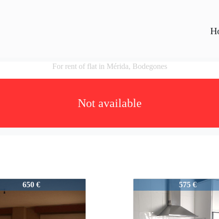
H
For rent of flat in Mérida, Bodegones
Not available
AlquilerBodegones
3739-AlquilerBodeg
650 €
575 €