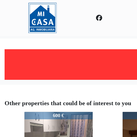
Other properties that could be of interest to you
3739-AlquilerBodegones
3739-
600 €