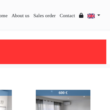
ome
About us
Sales order
Contact
ones
3739-AlquilerBodegones
600 €