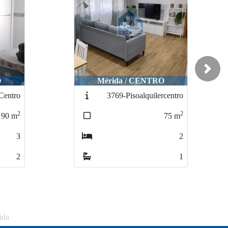
Next
O
Mérida / CENTRO
Centro
3769-Pisoalquilercentro
2
2
90
m
75
m
3
2
2
1
ida