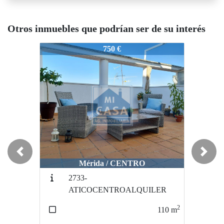
Otros inmuebles que podrían ser de su interés
4183-PISOCENTRO
4183-PISOCENTRO
750 €
600 €
Previous
Next
Mérida / CENTRO
Mérida / 06808
2733-
3190-Corcheraalquil
ATICOCENTROALQUILER
115
2
110
m