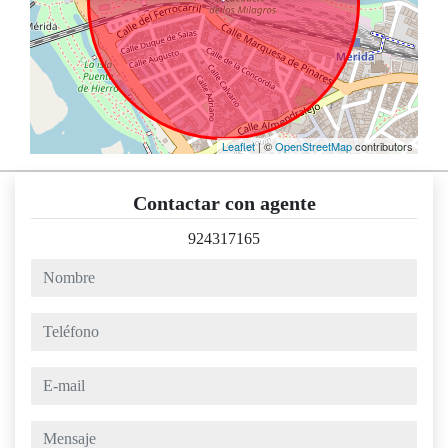
Leaflet
| ©
OpenStreetMap
contributors
Contactar con agente
924317165
nombre
teléfono
e-mail
mensaje