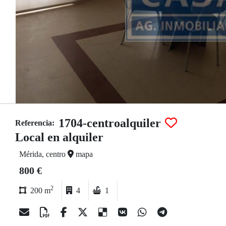
1704-centroalquiler
Referencia:
Local en alquiler
Mérida, centro
mapa
800 €
2
200 m
4
1