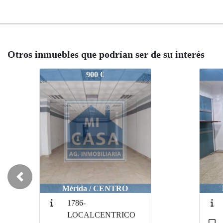
Otros inmuebles que podrían ser de su interés
704-centroalquiler
1704-centroalqui
1704-centroalqu
900 €
800 €
800 
Previous
Mérida / CENTRO
Mérida / C
Mérida / 
1786-
32
3
LOCALCENTRICO