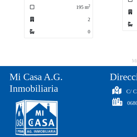
2
195
m
2
0
Mi
Mi Casa A.G.
Direcc
Inmobiliaria
C/ C
068