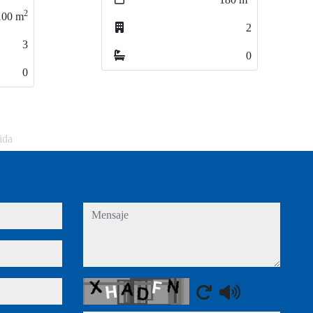
2
2
0
0
ida
mensaje
Captcha