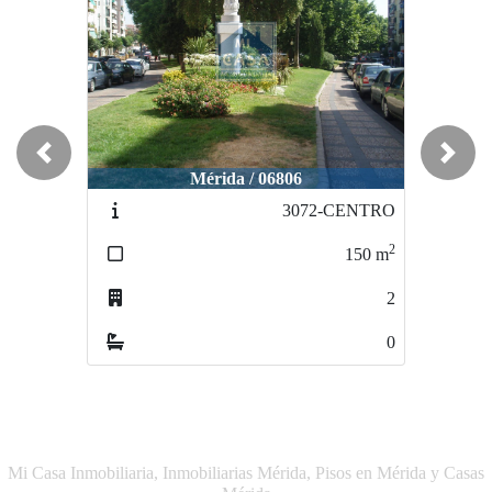
Previous
Next
Mérida / 06806
Mérida / 06806
3072-CENTRO
4039-LOCALCENT
2
150
m
65
2
0
Mi Casa Inmobiliaria, Inmobiliarias Mérida, Pisos en Mérida y Casas