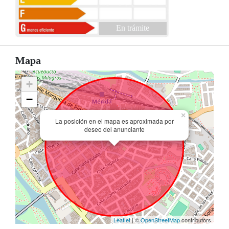
En trámite
Mapa
+
−
×
La posición en el mapa es aproximada por
deseo del anunciante
Leaflet
| ©
OpenStreetMap
contributors