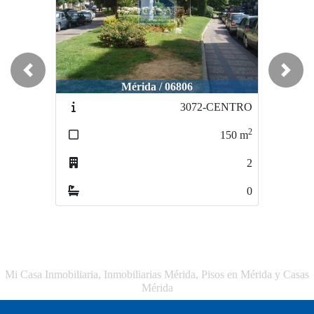
Previous
Next
Mérida / 06806
3072-CENTRO
2
150
m
2
0
Mi Casa Inmobiliaria, Inmobiliarias Mérida, Pisos en Mérida y Casas
Mérida