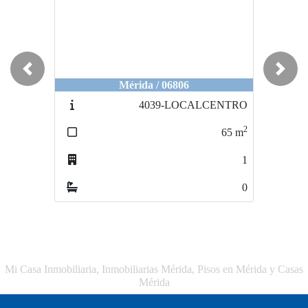
Previous
Next
Mérida / 06806
4039-LOCALCENTRO
2
65
m
1
0
Mi Casa Inmobiliaria, Inmobiliarias Mérida, Pisos en Mérida y Casas
Mérida