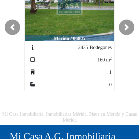
Previous
Next
Mérida / 06805
2435-Bodegones
2
160
m
1
0
Mi Casa Inmobiliaria, Inmobiliarias Mérida, Pisos en Mérida y Casas
Mérida
Mi Casa A.G. Inmobiliaria